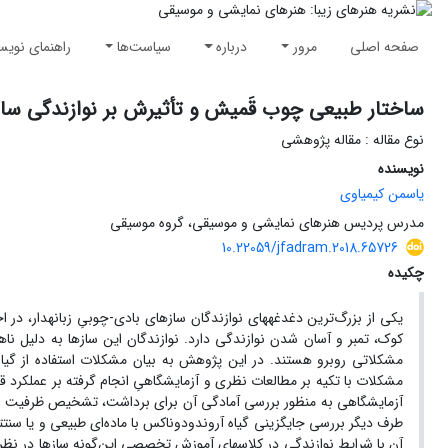
صفحه اصلی
مرور
درباره
سیاست‌ها
راهنمای نویس
ساختار طبیعی چوب قَمیش و تأثیرش بر نوازندگی سازها
نوع مقاله : مقاله پژوهشی
نویسنده
یاسمن کیمیاوی
مدرس پردیس هنرهای نمایشی و موسیقی، گروه موسیقی
10.22059/jfadram.2018.65726
چکیده
یکی از بزرگ‌ترین دغدغههای نوازندگان سازهای بادی-چوبیِ زبانهدار، در
کوک، تمبر و آسان شدن نوازندگی دارد. نوازندگان این سازها به دلیل نا
مشکلاتی روبرو هستند. در این پژوهش به بیان مشکلات استفاده از گیا
مشکلات با تکیه بر مطالعات نظری و آزمایشگاهیِ انجام گرفته بر عملکرد
آزمایشگاهی به منظور بررسی آمادگی آن برای برداشت، تشخیص ظرفیت چوب در
طرف دیگر بررسی جایگزینی گیاه آروندو‌دوناکس با ماده‌ای طبیعی و یا سنت
آن با شرایط نوازندگی در کلاس‏های آموزش تخصصی این‌گونه سازها در نظر