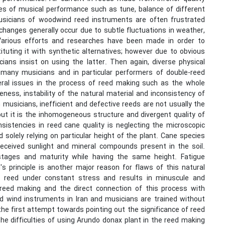
es of musical performance such as tune, balance of different
 Musicians of woodwind reed instruments are often frustrated
changes generally occur due to subtle fluctuations in weather,
Various efforts and researches have been made in order to
tuting it with synthetic alternatives; however due to obvious
ians insist on using the latter. Then again, diverse physical
many musicians and in particular performers of double-reed
ral issues in the process of reed making such as the whole
ness, instability of the natural material and inconsistency of
musicians, inefficient and defective reeds are not usually the
t it is the inhomogeneous structure and divergent quality of
sistencies in reed cane quality is neglecting the microscopic
solely relying on particular height of the plant. Cane species
received sunlight and mineral compounds present in the soil.
stages and maturity while having the same height. Fatigue
s principle is another major reason for flaws of this natural
 reed under constant stress and results in minuscule and
 reed making and the direct connection of this process with
d wind instruments in Iran and musicians are trained without
the first attempt towards pointing out the significance of reed
he difficulties of using Arundo donax plant in the reed making