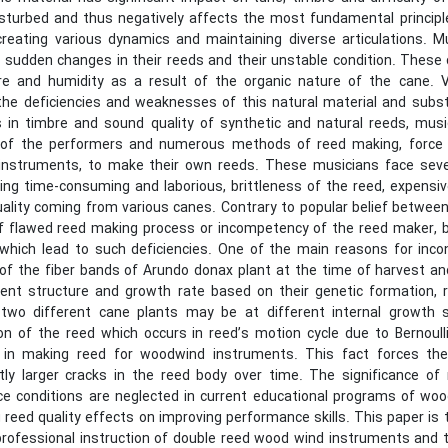
isturbed and thus negatively affects the most fundamental principl
 creating various dynamics and maintaining diverse articulations.
 sudden changes in their reeds and their unstable condition. These 
e and humidity as a result of the organic nature of the cane. 
he deficiencies and weaknesses of this natural material and substi
s in timbre and sound quality of synthetic and natural reeds, music
 of the performers and numerous methods of reed making, force 
nstruments, to make their own reeds. These musicians face seve
ng time-consuming and laborious, brittleness of the reed, expensive
ality coming from various canes. Contrary to popular belief between 
 flawed reed making process or incompetency of the reed maker, bu
which lead to such deficiencies. One of the main reasons for incon
of the fiber bands of Arundo donax plant at the time of harvest and 
rent structure and growth rate based on their genetic formation, 
two different cane plants may be at different internal growth 
 of the reed which occurs in reed’s motion cycle due to Bernoulli'
 in making reed for woodwind instruments. This fact forces the
ly larger cracks in the reed body over time. The significance of
e conditions are neglected in current educational programs of woo
 reed quality effects on improving performance skills. This paper is 
professional instruction of double reed wood wind instruments and t