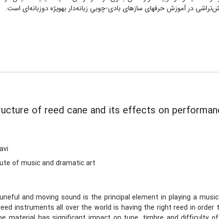
راشی در آموزش حرفه‏ای سازهای بادی-چوبیِ زبانه‌دار به‏ویژه دوزبانه‌ای است.
ructure of reed cane and its effects on perform
avi
tute of music and dramatic art
tuneful and moving sound is the principal element in playing a musi
eed instruments all over the world is having the right reed in orde
ne material has significant impact on tune, timbre and difficulty o