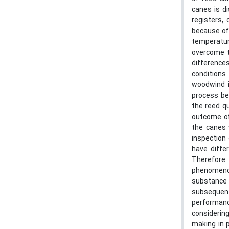
canes is d
registers,
because of
temperatur
overcome t
difference
conditions
woodwind i
process bei
the reed qu
outcome of
the canes 
inspection 
have diffe
Therefore 
phenomenon
substance
subsequent
performanc
considering
making in 