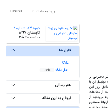
ورود به سامانه
ENGLISH
دوره 23، شماره 2
تابستان 1397
صفحه
35-40
فایل ها
XML
اصل مقاله
1.06 M
 به‌سزایی بر
پایدار آن با
هم رسانی
ایل بروز این
ت از مطالعات
 می‌سازد. از
ارجاع به این مقاله
ارتباط مستقیم
اح مهارت‏های