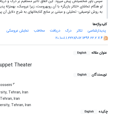
سپس باور شخصیتش پیش می‏‏رود. این اتفاق تأثیر مستقیم بر درک و دریافت 
او هنگام تماشای «تئاتر بازیگر» با آن روبه‏روست، زیرا عروسک، به‏منزلة پ
به روش توصیفی‏- تحلیلی و مبتنی بر منابع کتابخانه‏ای به شرح دلایل آن ‏
کلیدواژه‌ها
پدیدارشناسی
تئاتر
درک
دریافت
مخاطب
نمایش عروسکی
20.1001.1.22286012.1396.22.2.7.4
عنوان مقاله
English
Puppet Theater
نویسندگان
English
3
osseini
sity, Tehran, Iran
 Tehran, Iran
rsity, Tehran, Iran
چکیده
English