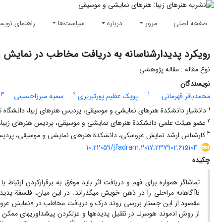
صفحه اصلی
مرور
درباره
سیاست‌ها
راهنمای نویس
رویکرد پدیدارشناسانه به دریافت مخاطب در نمایش
نوع مقاله : مقاله پژوهشی
نویسندگان
3
2
1
محمدباقر قهرمانی
پوپک عظیم پورتبریزی
سمیه میرزاحسینی
1
دانشیار دانشکدة هنرهای نمایشی و موسیقی، پردیس هنرهای زیبا، دانشگاه تهر
2
عضو هیئت‏ علمی دانشکدة هنرهای نمایشی و موسیقی، پردیس هنرهای زیبا، ت
3
کارشناس ‏ارشد نمایش عروسکی، دانشکدة هنرهای نمایشی و موسیقی، پردیس هنر
10.22059/jfadram.2017.237902.615104
چکیده
تماشاگر همواره برای فهم و دریافت اثر ‏باید موفق به برقرارکردن ارتباط با آ
ناآگاهانه مراحلی را در ذهن خویش می‏گذراند. در این میان، فلسفة پدی
مقصود از این جستار بررسی روند درک و دریافت مخاطب در «نمایش عروسکی» 
از روش ادموند هوسرل‏ـ در تقلیل پدیده‏ها و عزل‏کردن پیش‏داوری‏های ممکن 