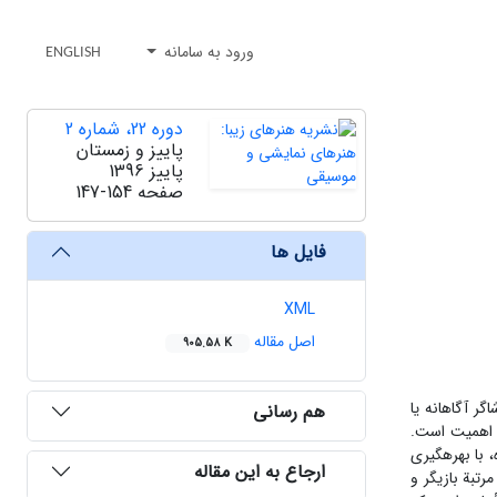
ورود به سامانه
ENGLISH
دوره 22، شماره 2
پاییز و زمستان
پاییز 1396
صفحه
147-154
فایل ها
XML
اصل مقاله
905.58 K
گر آگاهانه یا
هم رسانی
ز اهمیت است.
با بهره‏گیری
ارجاع به این مقاله
رتبة بازیگر و