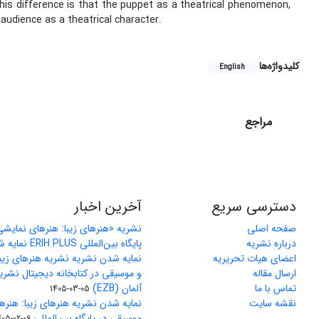
this difference is that the puppet as a theatrical phenomenon,
 audience as a theatrical character.
کلیدواژه‌ها
English
مراجع
دسترسی سریع
آخرین اخبار
صفحه اصلی
نشریه «هنرهای زیبا: هنرهای نمایش
درباره نشریه
پایگاه بین‌المللی ERIH PLUS نمایه شد
اعضای هیات تحریریه
نمایه شدن نشریه نشریه هنرهای زیب
ارسال مقاله
و موسیقی در کتابخانه دیجیتال نشری
تماس با ما
آلمان (EZB)
1405-03-05
نقشه سایت
نمایه شدن نشریه هنرهای زیبا: هنره
موسیقی در پایگاه بین‌المللی J-Gate
405-02-06