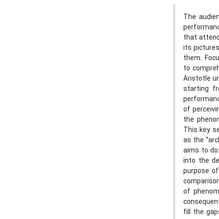
The audien
performanc
that atten
its picture
them. Focus
to comprehe
Aristotle u
starting f
performance
of perceiv
the pheno
This key s
as the “arc
aims to do
into the d
purpose of
comparison
of phenome
consequentl
fill the g