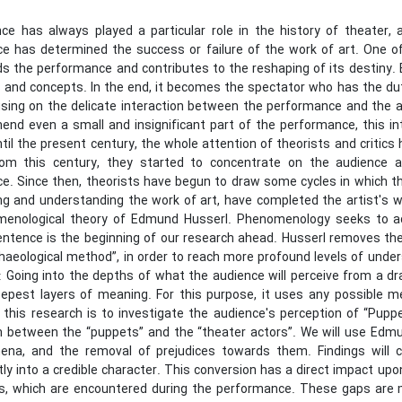
ce has always played a particular role in the history of theater,
e has determined the success or failure of the work of art. One o
ds the performance and contributes to the reshaping of its destiny.
s and concepts. In the end, it becomes the spectator who has the du
ing on the delicate interaction between the performance and the audi
nd even a small and insignificant part of the performance, this inte
ntil the present century, the whole attention of theorists and critics
rom this century, they started to concentrate on the audience a
. Since then, theorists have begun to draw some cycles in which the
ing and understanding the work of art, have completed the artist's 
menological theory of Edmund Husserl. Phenomenology seeks to a
entence is the beginning of our research ahead. Husserl removes th
haeological method”, in order to reach more profound levels of unders
: Going into the depths of what the audience will perceive from a d
eepest layers of meaning. For this purpose, it uses any possible m
 this research is to investigate the audience's perception of “Pupp
 between the “puppets” and the “theater actors”. We will use Edmun
na, and the removal of prejudices towards them. Findings will co
y into a credible character. This conversion has a direct impact up
aps, which are encountered during the performance. These gaps are 