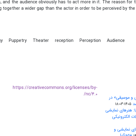
, and the audience obviously has to act more in it. The reason for 
g together a wider gap than the actor in order to be perceived by the
gy
Puppetry
Theater
reception
Perception
Audience
https://creativecommons.org/licenses/by-
nc/4.0/
ی و موسیقی» در
1405-03-18
ا: هنرهای نمایشی
ات الکترونیکی
ای نمایشی و
1