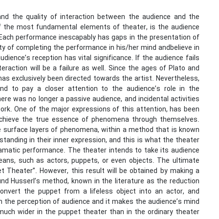
 and the quality of interaction between the audience and the
f the most fundamental elements of theater, is the audience
 Each performance inescapably has gaps in the presentation of
ty of completing the performance in his/her mind andbelieve in
ence’s reception has vital significance. If the audience fails
raction will be a failure as well. Since the ages of Plato and
 has exclusively been directed towards the artist. Nevertheless,
nd to pay a closer attention to the audience’s role in the
re was no longer a passive audience, and incidental activities
work. One of the major expressions of this attention, has been
chieve the true essence of phenomena through themselves.
e surface layers of phenomena, within a method that is known
tanding in their inner expression, and this is what the theater
ramatic performance. The theater intends to take its audience
eans, such as actors, puppets, or even objects. The ultimate
et Theater”. However, this result will be obtained by making a
d Husserl’s method, known in the literature as the reduction
nvert the puppet from a lifeless object into an actor, and
on the perception of audience and it makes the audience’s mind
much wider in the puppet theater than in the ordinary theater