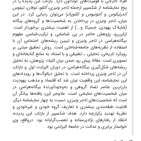
افراد خارجی با قومیت‌های گوناگون دارد. بازتاب این پدیده را در
پنج نمایشنامه از شکسپیر ازجمله
تاجر ونیزی
،
اُتللو
،
توفان
،
تیتوس
آندرنیکوس
و
آنتونیوس و کلئوپاترا
می‌توان ردیابی کرد. در این
میان،
تاجر ونیزی
در پرداختن به شخصیت‌ها و گروه‌های بیگانه
(شایلاک یهودی، جسیکا و...) از اهمیت بیشتری برخوردار است.
ازاین‌رو، پژوهش حاضر در پی شناسایی و ترکیب‌شناسی مفهوم
بیگانه‌هراسی در
تاجر ونیزی
و تبیین ریشه‌های اجتماعی آن با
استفاده از نظریه‌های جامعه‌شناختی است. روش تحقیق مبتنی بر
رویکرد تاریخی، تحلیلی ـ تطبیقی و با استناد به منابع کتابخانه‌ای و
تصویری است. مقالة پیشِ رو، ضمن بیان کلیات پژوهش، به تحلیل
ریشه‌های شکل‌گیری بیگانه‌هراسی در دوران الیزابت اول و بازتاب
آن در
تاجر ونیزی
پرداخته است. با تحلیل دیالوگ‌ها و رویدادهای
این نمایشنامه، این واقعیت عیان شد که اقتصاد و مذهب یهودیت
بارزترین عناصر تضاد گروهی و به‌وجودآورندة بیگانه‌هراسی در
میان شخصیت‌های نمایشی است. علاوه‌بر این، یافته‌ها بیانگر آن‌
است که شخصیت‌های
تاجر ونیزی
، نسبت به چهار نمایشنامة دیگر،
قابلیت طبقه‌بندی بیشتری با تعاریف گروه خودی و غیرخودی و
نظریة تهدید یکپارچه دارد. هدف شکسپیر از بازتاب این پدیده،
انتقاد از رفتارهای نژادپرستانه و تعصب‌گرایانه بود. درواقع، وی
خواستار برابری و عدالت در جامعة الیزابتی بود.