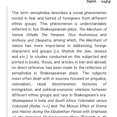
چکیده
English
The term xenophobia describes a social phenomenon
rooted in fear and hatred of foreigners from different
ethnic groups. This phenomenon is understandably
reflected in five Shakespearean plays:
The Merchant of
Venice
,
Othello
,
The Tempest
,
Titus Andronicus
, and
Anthony and Cleopatra
; among which,
The Merchant of
Venice
has more importance in addressing foreign
characters and groups (i.e. Shylock the Jew, Jessica
and etc.). In studies conducted on this subjected and
printed in books, thesis, and articles in Iran and abroad,
no direct reference has been made to the reflection of
xenophobia in Shakespearean plays. The subjects
most often dealt with in sources focused on prejudice,
colonialism, racial discrimination, histories of
immigration, and political-economic relations between
different ethnic groups and race in Shakespeare’s era.
Shakespeare in India and South Africa: Colonialist versus
Colonized (Rafiei, 2001)
and
The Mutual Effect of Drama
and History during the Elizabethan Period with Emphasis