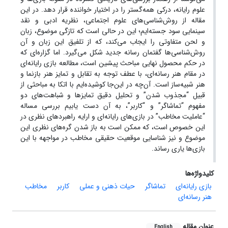
علوم رایانه، درکی همه‌گستر را در اختیار خواننده قرار دهد. در این
مقاله از روش‌شناسی‌های علوم اجتماعی، نظریه ادبی و نقد
سینمایی سود جسته‌ایم؛ این در حالی است که تازگی موضوع، زبان
و لحن متفاوتی را ایجاب می‌کند، که از تلفیق این زبان و آن
روش‌شناسی‌ها گفتمان رسانه جدید شکل می‌گیرد. اما گزاره‌ای که
در حکم محصول نهایی مباحث پیشین است، مطالعه بازی رایانه‌ای
در مقام هنر رسانه‌ای، با عطف توجه به تقابل و تمایز هنر بازنما و
هنر شبیه‌ساز است. آن‌چه در این‌جا کوشیده‌ایم با اتکا به مباحثی از
قبیل “مجذوب شدن” و تحلیل دقیق تمایز‌ها و شباهت‌های دو
مفهوم “تماشاگر” و “کاربر”، به آن دست یابیم بررسی مساله
“عاملیت مخاطب” در بازی‌های رایانه‌ای و ارایه راهبردهای نظری در
این خصوص است، که ممکن است به باز شدن گره‌های نظری این
موضوع و نیز شناسایی موقعیت حقیقی مخاطب در مواجهه با این
بازی‌ها یاری رساند.
کلیدواژه‌ها
بازی رایانه‌ای
تماشاگر
حیات ذهنی و عملی
کاربر
مخاطب
هنر رسانه‌ای
عنوان مقاله
English