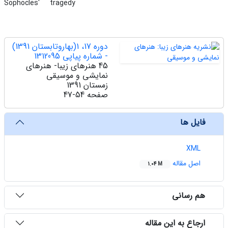
Sophocles'
tragedy
دوره 17، 1(بهاروتابستان 1391)
- شماره پیاپی 1312095
45 هنرهای زیبا- هنرهای
نمایشی و موسیقی
زمستان 1391
صفحه
47-54
فایل ها
XML
اصل مقاله
1.04 M
هم رسانی
ارجاع به این مقاله