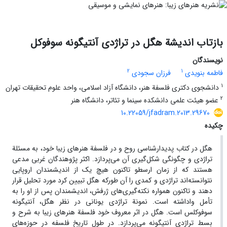
بازتاب اندیشة هگل در تراژدی آنتیگونه سوفوکل
نویسندگان
2
1
فاطمه بنویدی
فرزان سجودی
1
دانشجوی دکتری فلسفة هنر، دانشگاه آزاد اسلامی، واحد علوم تحقیقات تهران
2
عضو هیئت علمی دانشکده سینما و تئاتر، دانشگاه هنر
10.22059/jfadram.2013.29670
چکیده
هگل در کتاب پدیدارشناسی روح و در فلسفة هنرهای زیبا خود، به مسئلة
تراژدی و چگونگی شکل‌گیری آن می‌پردازد. اکثر پژوهندگان غربی مدعی
هستند که از زمان ارسطو تاکنون هیچ یک از اندیشمندان اروپایی
نتوانسته‌اند تراژدی و کمدی را آن طورکه هگل تبیین کرد مورد تحلیل قرار
دهند و تاکنون همواره نکته‌گیری‌های ژرفش، اندیشمندان پس از او را به
تأمل واداشته است. نمونة تراژدی یونانی در نظر هگل، آنتیگونه
سوفوکلس است. هگل در اثر معروف خود فلسفة هنرهای زیبا به شرح و
بسط تراژدی آنتیگونه می‌پردازد. در طول تاریخ فلسفه در حوزه‌های