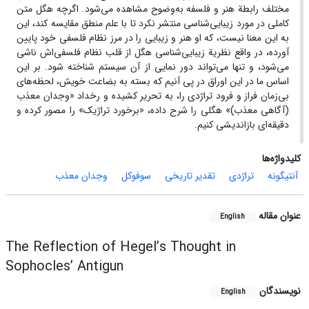
مختلف رابطة هنر و فلسفه به‌وضوح مشاهده می‌شود. اگرچه هگل متن
کاملی در مورد زیبایی‌شناسی منتشر نکرد تا با علم منطق مقایسه کند، این
به این معنا نیست، که او هنر و زیبایی را در مرز نظام فلسفی خود پایین
آورده، در واقع نظریة زیبایی‌شناسی هگل از قلب نظام فلسفی‌اش ناشی‌
می‌شود، و تنها می‌تواند دور نمایی از آن سیستم شناخته شود. بر این
اساس ما در این اوراق در پی آنیم که بسته به بضاعت خویش، لحظه‌های
بی‌زمان فراز و فرود تراژدی را، به تحریر کشیده و رخداد «وجدان معذب
(آگاهی معذب)» هگلی را شرح داده، «برخورد تراژیک» را مصور کرده و
دقیقه‌ای بازاندیشی کنیم.
کلیدواژه‌ها
آنتیگونه
تراژدی
تقدیر تاریخی
سوفوکل
وجدان معذب
عنوان مقاله
English
The Reflection of Hegel’s Thought in
Sophocles’ Antigun
نویسندگان
English