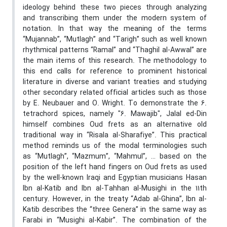
ideology behind these two pieces through analyzing
and transcribing them under the modern system of
notation. In that way the meaning of the terms
“Mujannab”, “Mutlagh” and “Tarigh” such as well known
rhythmical patterns “Ramal” and “Thaghil al-Awwal” are
the main items of this research. The methodology to
this end calls for reference to prominent historical
literature in diverse and variant treaties and studying
other secondary related official articles such as those
by E. Neubauer and O. Wright. To demonstrate the 6.
tetrachord spices, namely "6. Mawajib", Jalal ed-Din
himself combines Oud frets as an alternative old
traditional way in “Risala al-Sharafiye”. This practical
method reminds us of the modal terminologies such
as “Mutlagh”, “Mazmum”, “Mahmul”, … based on the
position of the left hand fingers on Oud frets as used
by the well-known Iraqi and Egyptian musicians Hasan
Ibn al-Katib and Ibn al-Tahhan al-Musighi in the 11th
century. However, in the treaty “Adab al-Ghina”, Ibn al-
Katib describes the “three Genera” in the same way as
Farabi in “Musighi al-Kabir”. The combination of the