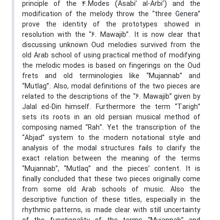
principle of the 4.Modes (Asabi’ al-Arbi’) and the
modification of the melody throw the “three Genera”
prove the identity of the prototypes showed in
resolution with the “6. Mawajib”. It is now clear that
discussing unknown Oud melodies survived from the
old Arab school of using practical method of modifying
the melodic modes is based on fingerings on the Oud
frets and old terminologies like “Mujannab” and
“Mutlag”. Also, modal definitions of the two pieces are
related to the descriptions of the “6. Mawajib” given by
Jalal ed-Din himself. Furthermore the term “Tarigh”
sets its roots in an old persian musical method of
composing named “Rah”. Yet the transcription of the
“Abjad” system to the modern notational style and
analysis of the modal structures fails to clarify the
exact relation between the meaning of the terms
“Mujannab”, “Mutlaq” and the pieces’ content. It is
finally concluded that these two pieces originally come
from some old Arab schools of music. Also the
descriptive function of these titles, especially in the
rhythmic patterns, is made clear with still uncertainty