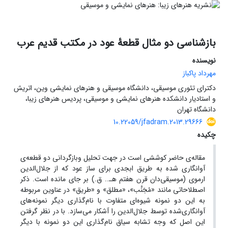
بازشناسی دو مثال قطعۀ عود در مکتب قدیم عرب
نویسنده
مهرداد پاکباز
دکترای تئوری موسیقی، دانشگاه موسیقی و هنرهای نمایشی وین، اتریش
و استادیار دانشکده هنرهای نمایشی و موسیقی، پردیس هنرهای زیبا،
دانشگاه تهران
10.22059/jfadram.2013.29666
چکیده
مقاله‌ی حاضر کوششی است در جهت تحلیل وبازگردانی دو قطعه‌ی
آوانگاری شده به طریق ابجدی برای ساز عود که از جلال‌الدین
ارموی (موسیقی‌دان قرن هفتم هـ.. ق.) بر جای مانده است. ذکر
اصطلاحاتی مانند «مُجَنَّب»، «مطلق» و «طریق» در عناوین مربوطه
به این دو نمونه شیوه‌ای متفاوت با نام‌گذاری دیگر نمونه‌های
آوانگاری‌شده توسط جلال‌الدین را آشکار می‌سازد. با در نظر گرفتن
این اصل که وجه تشابه سیاق نام‌گذاری این دو نمونه با دیگر