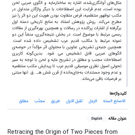
مثال‌های آوانگاری‌شده، اشاره به ساختارمایه و الگوی ضربی لحن
بوده است، عدم قرابت این اصطلاحات با دیگر واژگان متداول در
مکتب نوظهور منتظمیه، فرض متفاوت بودن هویت این دو اثر را نیز
مطرح می‌کند. روش پژوهش استناد به منابع تاریخی دسته اول
برگرفته از اشارات پراکنده در رسالات و همچنین بهره‌گیری از مقالات
رسمی مرتبط با موضوع است. در بخش نتیجه‌گیری، منشأ این دو
نمونه‌ مرتبط با مکاتب قدیم عرب تشخیص داده شده است.
همچنین جنبه‌ی تشریحی عناوین با محتوای اثر مؤکداً در حوضه‌ی
الگوهای ضربی قابل تشخیص می شود. بدین‌گونه کاربری
اصطلاحات مجنب و مطلق در تشریح مایه‌ و لحن با توجه به سیر
تحولی اصول نظری موسیقی قدیم عرب تا پیدایش مکتب منتظمیه
و عدم وجود مستندات به‌جای‌مانده از قرن شش هـ.. ق. تنها مبتنی
بر فرضیات باقی می‌ماند.
کلیدواژه‌ها
الاصابع السته
الرَمَل
ثقیل الاول
طریق
مجنّب
مطلق
عنوان مقاله
English
Retracing the Origin of Two Pieces from