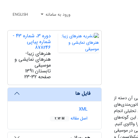
ورود به سامانه
ENGLISH
دوره 3، شماره 43 -
شماره پیاپی
878246
هنرهای زیبا-
هنرهای نمایشی و
موسیقی
تابستان 1391
صفحه
23-32
فایل ها
یی آن دسته از
انون‌مندی‌های
XML
یقی ـ تحلیلی انجام
 این گونه‌های
اصل مقاله
2.72 M
 واکاوی کنیم.
ایی در موسیقی
یکولاسیون) و
هم رسانی