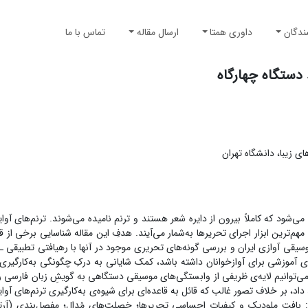
ندگان
داوری همتا
ارسال مقاله
تماس با ما
ِ دستگاه چهارگاه
 زیبا، دانشگاه تهران
ه می‌شود که کاملاً بیرون از دایره شعر هستند و ترنم نامیده می‌شوند. ترنم‌های آوا
و مهم‌ترین ابزار اجرای تحریرها به‌شمار می‌آیند. هدفِ این مقاله شناسایی برخی از ق
ی 12 آوانگاری از اجراهای اساتید موسیقی آوازی ایران و بررسی گونه‌های تحریری موجود در آنها با رهیافتی تطب
ای آموزشی برای آوازخوانان داشته باشد، کمک شایانی به درکِ چگونگی به‌کارگیری
ر می‌توانیم لایه‌ی ظریفی از وابستگی‌های موسیقی دستگاهی به گویشِ زبان فارسی را
داد، بر خلاف تصور غالب که قائل به قاعده‌ای برای شیوه‌ی به‌کارگیری ترنم‌های آو
ون: بافت ملودیک و کیفیات احساسی تحریرها؛ خصلت‌های مُدال؛ مفصل‌بندی (آرت