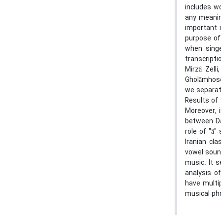
includes w
any meaning
important 
purpose of 
when singe
transcript
Mirzâ Zell
Gholâmhosei
we separat
Results of
Moreover, 
between Da
role of "â
Iranian cla
vowel soun
music. It 
analysis o
have multi
musical phr