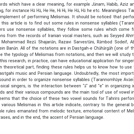
ords which have a clear meaning, for example Jânam, Habib, Aziz a
, for instance Hâ Hâ, He He, Hi Hi, He Hâ, Hâ he etc. Meaningless T
implement of performing Melismas. It should be noticed that perfo
this article is to find out some rules in nonsense syllables (Tarann
rs use nonsense syllables, they follow some rules which come f
ions from the records of Iranian vocal masters, such as Seyyed Ahm
i, Mohammad Rezâ Shajariân, Razavi Sarvestâni, Râmbod Sodeif, A
n Banân. All of the notations are in Dastgah-e Châhârgâh (one of the 
e the typology of Melismas from notations, and then we will study t
 this research, in practice, can have educational application for s
in theoretical part, finding these rules helps us to know how to us
stgahi music and Persian language. Undoubtedly, the most important
" sound in order to organize nonsense syllables (Tarannomhâye Avâei
ssical singers, is the interaction between "â" and "e" in organizin
ds and their various compounds are the main tool of use of vowel i
seems that the choice of these two vowel sounds for Tahrirs perfor
f various Melismas in this article indicate, contrary to the genera
ple rules emanated from melodic texture, emotional content of Meli
ases, and in the end, the accent of Persian language.