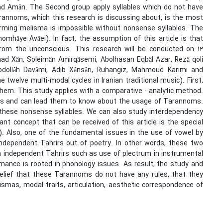
nd Amân. The Second group apply syllables which do not have
arannoms, which this research is discussing about, is the most
rming melisma is impossible without nonsense syllables. The
omhâye Avâei). In fact, the assumption of this article is that
rom the unconscious. This research will be conducted on 12
ad Xân, Soleimân Amirqâsemi, Abolhasan Eqbâl Azar, Rezâ qoli
bdollâh Davâmi, Adib Xânsâri, Ruhangiz, Mahmoud Karimi and
twelve multi-modal cycles in Iranian traditional music). First,
hem. This study applies with a comparative - analytic method.
ingers and can lead them to know about the usage of Tarannoms.
e these nonsense syllables. We can also study interdependency
 concept that can be received of this article is the special
). Also, one of the fundamental issues in the use of vowel by
g independent Tahrirs out of poetry. In other words, these two
n independent Tahrirs such as use of plectrum in instrumental
mance is rooted in phonology issues. As result, the study and
l belief that these Tarannoms do not have any rules, that they
smas, modal traits, articulation, aesthetic correspondence of