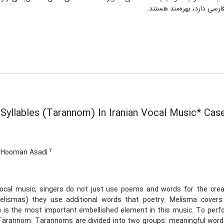
رسی دارد، بهره‌مند هستند.
Syllables (Tarannom) In Iranian Vocal Music* Cas
2
Hooman Asadi
 vocal music, singers do not just use poems and words for the crea
elismas) they use additional words that poetry. Melisma covers
 is the most important embellished element in this music. To per
 Tarannom. Tarannoms are divided into two groups: meaningful words