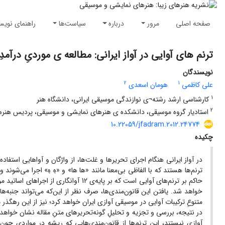
صفحه اصلی
مرور
درباره
سیاست‌ها
راهنمای نویس
ترنم های آوایی در آواز ایرانی: مطالعه ی موردیِ درآمد
نویسندگان
2
1
علی کاظمی
هومان اسعدی
1
کارشناسی ارشد رشته¬ی نوازندگی موسیقی ایرانی، دانشگاه هنر
2
استادیار گروه موسیقی، دانشکده ی هنرهای نمایشی و موسیقی، پردیس هنرهای
10.22059/jfadram.2012.24774
چکیده
در آواز ایرانی هنگام اجرای تحریرها و غلت‌ها، از واژگان و آواهایی استفاد
ترنم‌ها هستند که با الفاظی بی‌معنا مانند «ها ها» و «هِ هِ» اجرا می‌شوند 
حاکم بر ترنم‌های آوایی است که بر پایه‌
خواهد شد. یافتن این قانون‌مندی‌ها، صرف نظر از این‌که می‌تواند جنبه‌ه
متنوعِ ترکیبات آوایی در موسیقی آوازی ایران خواهد کرد؛ نیز از این رهگذ
در نتیجه، بررسی و تجزیه و تحلیلِ گونه‌تحریرهای متنِ مقاله نشان خواهد 
آوازی نیستند، این ترنم‌ها از قانون‌مندی‌هایی که ریشه در مواردی چ