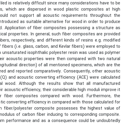
iled is relatively difficult since many considerations have to be
les, which are dispersed in wood plastic composites at high
could not support all acoustic requirements throughout the
ntroduced as suitable alternative for wood in order to produce
 Application of fiber composites possessing a structure as
cal properties. In general, such fiber composites are provided
ers, respectively, and different kinds of resins e.g. modified
f fibers (i.e. glass, carbon, and Kevlar fibers) were employed to
an unsaturated isophthalic polyester resin was used as polymer
heir acoustic properties were then compared with two natural
gitudinal direction) of all mentioned specimens, which are the
ed and reported comparatively. Consequently, other acoustic
 (Q) and acoustic converting efficiency (ACE) were calculated
al wood. Although the results show that all manufactured
 acoustic efficiency, their considerable high moduli improve it
for fiber composites compared with wood. Furthermore, the
ic converting efficiency in compared with those calculated for
n fiber/polyester composite possesses the highest value of
modulus of carbon fiber inducing to corresponding composite.
imum performance and as a consequence could be undoubtedly