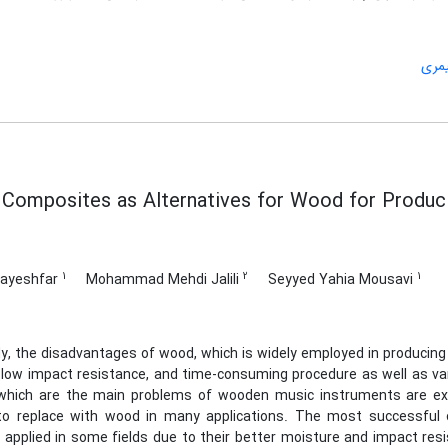
یمری
 Composites as Alternatives for Wood for Produc
1
2
1
irayeshfar
Mohammad Mehdi Jalili
Seyyed Yahia Mousavi
dy, the disadvantages of wood, which is widely employed in producin
, low impact resistance, and time-consuming procedure as well as var
hich are the main problems of wooden music instruments are ext
to replace with wood in many applications. The most successful
 applied in some fields due to their better moisture and impact res