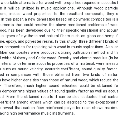
g a suitable alternative for wood with properties required in acoustic f
 it will be utilized in music applications. Although wood partic
ions, induce wood properties to the resultant composite, they 
 In this paper, a new generation based on polymeric composites is i
ruments that could resolve the above mentioned problems of wood.
d, has been developed due to their specific vibrational and acousti
us types of synthetic and natural fibers such as glass and hemp fib
ne, epoxy, and polyester resins. In this study, three different kinds o
er composites for replacing with wood in music applications. Also, 
l fiber composites were produced utilizing pultrusion method and t
 white Mulberry and Cedar wood. Density and elastic modulus (in lon
eters to determine acoustic properties of a material, were measur
 such as sound velocity, acoustic coefficient, sound quality factor
ted in comparison with those obtained from two kinds of natur
have higher densities than those of natural wood, which reduce their
ly. Therefore, much higher sound velocities could be obtained 
demonstrate higher values of sound quality factor as well as acoust
od. From the obtained results it can be also deducted that carbo
oefficient among others which can be ascribed to the exceptional 
s reveal that carbon fiber reinforced polyester resin shows max
aking high performance music instruments.