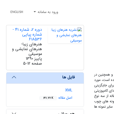
ورود به سامانه
ENGLISH
دوره 2، شماره 41 -
شماره پیاپی
618536
هنرهای زیبا-
هنرهای نمایشی و
موسیقی
پاییز 1390
صفحه
5-12
و همچنین در
فایل ها
ده است، مورد
رای جایگزینی
XML
ای کامپوزیتی
له از سه نوع
اصل مقاله
621.77 K
مونه های چوب
سایر نمونه ها
هم رسانی