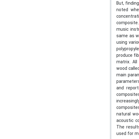
But, findin
noted when
concentrat
composite.
music inst
same as woo
using vario
polypropyle
produce fib
matrix. Al
wood called
main param
parameters
and repor
composites 
increasing
composites 
natural wo
acoustic c
The result
used for m