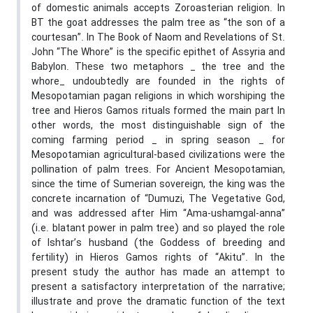
of domestic animals accepts Zoroasterian religion. In
BT the goat addresses the palm tree as “the son of a
courtesan”. In The Book of Naom and Revelations of St.
John “The Whore” is the specific epithet of Assyria and
Babylon. These two metaphors _ the tree and the
whore_ undoubtedly are founded in the rights of
Mesopotamian pagan religions in which worshiping the
tree and Hieros Gamos rituals formed the main part In
other words, the most distinguishable sign of the
coming farming period _ in spring season _ for
Mesopotamian agricultural-based civilizations were the
pollination of palm trees. For Ancient Mesopotamian,
since the time of Sumerian sovereign, the king was the
concrete incarnation of “Dumuzi, The Vegetative God,
and was addressed after Him “Ama-ushamgal-anna”
(i.e. blatant power in palm tree) and so played the role
of Ishtar’s husband (the Goddess of breeding and
fertility) in Hieros Gamos rights of “Akitu”. In the
present study the author has made an attempt to
present a satisfactory interpretation of the narrative;
illustrate and prove the dramatic function of the text