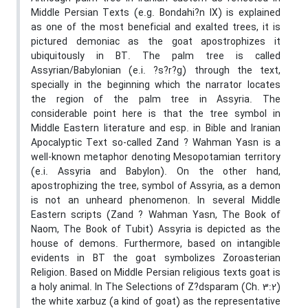
Middle Persian Texts (e.g. Bondahi?n IX) is explained
as one of the most beneficial and exalted trees, it is
pictured demoniac as the goat apostrophizes it
ubiquitously in BT. The palm tree is called
Assyrian/Babylonian (e.i. ?s?r?g) through the text,
specially in the beginning which the narrator locates
the region of the palm tree in Assyria. The
considerable point here is that the tree symbol in
Middle Eastern literature and esp. in Bible and Iranian
Apocalyptic Text so-called Zand ? Wahman Yasn is a
well-known metaphor denoting Mesopotamian territory
(e.i. Assyria and Babylon). On the other hand,
apostrophizing the tree, symbol of Assyria, as a demon
is not an unheard phenomenon. In several Middle
Eastern scripts (Zand ? Wahman Yasn, The Book of
Naom, The Book of Tubit) Assyria is depicted as the
house of demons. Furthermore, based on intangible
evidents in BT the goat symbolizes Zoroasterian
Religion. Based on Middle Persian religious texts goat is
a holy animal. In The Selections of Z?dsparam (Ch. 3:2)
the white xarbuz (a kind of goat) as the representative