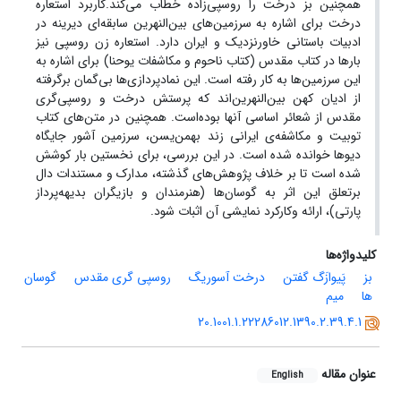
همچنین بز درخت را روسپی‌زاده خطاب می‌کند.کاربرد استعاره
درخت برای اشاره به سرزمین‌های بین‌النهرین سابقه‌ای دیرینه در
ادبیات باستانی خاورنزدیک و ایران دارد. استعاره زن روسپی نیز
بارها در کتاب مقدس (کتاب ناحوم و مکاشفات یوحنا) برای اشاره به
این سرزمین‌ها به کار رفته است. این نمادپردازی‌ها بی‌گمان برگرفته
از ادیان کهن بین‌النهرین‌اند که پرستش درخت و روسپی‌گری
مقدس از شعائر اساسی آنها بوده‌است. همچنین در متن‌های کتاب
توبیت و مکاشفه‌ی ایرانی زند بهمن‌یسن، سرزمین آشور جایگاه
دیوها خوانده شده است. در این بررسی، برای نخستین بار کوشش
شده است تا بر خلاف پژوهش‌های گذشته، مدارک و مستندات دال
برتعلق این اثر به گوسان‌ها (هنرمندان و بازیگران بدیهه‌پرداز
پارتی)، ارائه وکارکرد نمایشی آن اثبات شود.
کلیدواژه‌ها
بز
پَیوازَگ گفتن
درخت آسوریگ
روسپی گری مقدس
گوسان
ها
میم
20.1001.1.22286012.1390.2.39.4.1
عنوان مقاله
English