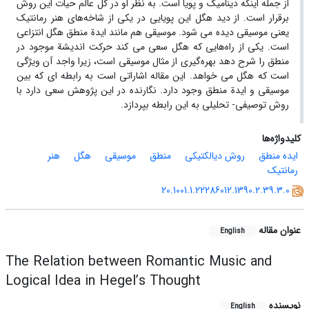
از جمله اینکه دینامیک و پویا است. به نظر او در کل عالم حیات این روش
برقرار است. از دید هگل این پویایی در یکی از شاخه‌های هنر رمانتیک
یعنی موسیقی دیده می شود. موسیقی هم مانند ایدة منطق هگل انتزاعی
است. یکی از راه‌هایی که هگل سعی می کند حرکت اندیشة موجود در
منطق را شرح دهد بهره‌گیری از مثال موسیقی است، زیرا واجد آن ویژگی
است که هگل می خواهد. این مقاله اشاراتی است به رابطه ای که بین
موسیقی و ایدة منطق وجود دارد. نگارنده در این پژوهش سعی دارد با
روش توصیفی- تحلیلی به این رابطه بپردازد.
کلیدواژه‌ها
ایده منطق
روش دیالکتیکی
منطق
موسیقی
هگل
هنر
رمانتیک
20.1001.1.22286012.1390.2.39.3.0
عنوان مقاله
English
The Relation between Romantic Music and
Logical Idea in Hegel’s Thought
نویسنده
English