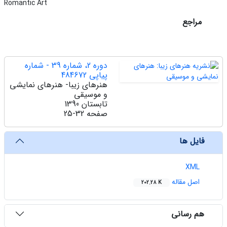
Romantic Art
مراجع
دوره 2، شماره 39 - شماره
پیاپی 484672
هنرهای زیبا- هنرهای نمایشی
و موسیقی
تابستان 1390
صفحه
25-32
فایل ها
XML
اصل مقاله
202.28 K
هم رسانی