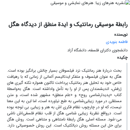
رابطة موسیقی رمانتیک و ایدة منطق از دیدگاه هگل
نویسنده
فاطمه بنویدی
دانشجوی دکترای فلسفه، دانشگاه آزاد
چکیده
بحث دربارة هنر رمانتیک نزد فیلسوفان بسیار چالش برانگیز بوده است.
هگل به عنوان فیلسوف و متفکر ایدئالیسم آلمانی از زمانی که با رهیافت
خاص خود به تحلیل هنر رمانتیک پرداخت تاکنون همواره نکته گیری های
ژرفش، اندیشمندان پس از او را به تأمل واداشته است. هگل به‌واسطة
کتاب «پدیدارشناسی روح» و «علم منطق» مشهور شده است، و متن
مستقلی در مورد زیبایی‌شناسی به طبع نیاورده است، اما این به این معنا
نیست، که او در چارچوب نظام فکری اش به هنر و زیبایی بی توجه بوده
است. درواقع نظریة زیبایی شناسی هگل از قلب نظام فلسفی‌اش ناشی‌
می-شود. مسئله اصلی هگل رابطة نامتناهی و متناهی است. روش هگل
برای حل این مسئله روش دیالکتیک است. این روش خصوصیاتی دارد.