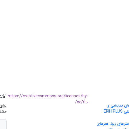
اشت
https://creativecommons.org/licenses/by-
nc/4.0/
های نمایشی و
برای
موسیقی» در پایگاه بین‌المللی ERIH PLUS
مشتر
نرهای زیبا: هنرهای