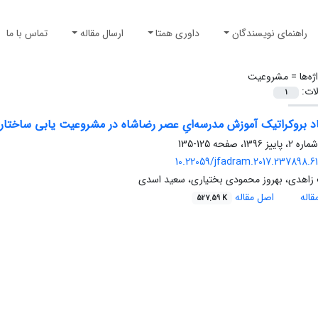
راهنمای نویسندگان
داوری همتا
ارسال مقاله
تماس با ما
ژه‌ها =
مشروعیت
لات:
1
 بروکراتیک آموزش مدرسه‌ایِ عصر رضاشاه در مشروعیت یابی ساختار می
125-135
10.22059/jfadram.2017.237898.61
زاهدی، بهروز محمودی بختیاری، سعید اسدی
اله
اصل مقاله
527.59 K