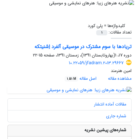
کلیدواژه‌ها =
پلی کورد
تعداد مقالات:
1
تریادها با سوم مشترک در موسیقی آلفرد اِشنیتکه
دوره 17، 1(بهاروتابستان 1391)، زمستان 1391، صفحه
15-22
10.22059/jfadram.2013.29667
امین هنرمند
مشاهده مقاله
اصل مقاله
1.51 M
مقالات آماده انتشار
شماره جاری
شماره‌های پیشین نشریه