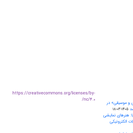
https://creativecommons.org/licenses/by-
nc/4.0/
ی و موسیقی» در
1405-03-18
ا: هنرهای نمایشی
ات الکترونیکی