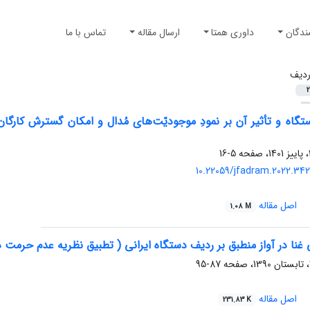
ندگان
داوری همتا
ارسال مقاله
تماس با ما
دیف
2
 دستگاه و تأثیر آن بر نمودِ موجودیّت‌های مُدال و امکان گسترش کارگان
5-16
10.22059/jfadram.2022.34
اصل مقاله
1.08 M
ا در آواز منطبق بر ردیف دستگاه ایرانی ( تطبیق نظریه عدم حرمت ذات
87-95
اصل مقاله
231.83 K