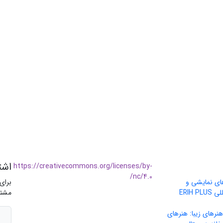
اشت
https://creativecommons.org/licenses/by-
nc/4.0/
های نمایشی و
برای
موسیقی» در پایگاه بین‌المللی ERIH PLUS
مشتر
نرهای زیبا: هنرهای