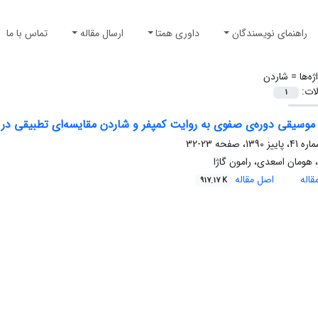
راهنمای نویسندگان
داوری همتا
ارسال مقاله
تماس با ما
ژه‌ها =
شاردن
لات:
1
موسیقی دوره‌ی صفوی به روایت کمپفر و شاردن مقایسه‌ای تطبیقی در 
23-32
ر، هومان اسعدی، رامون گاژا
اله
اصل مقاله
917.17 K