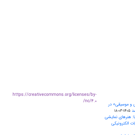
https://creativecommons.org/licenses/by-
nc/4.0/
ی و موسیقی» در
1405-03-18
ا: هنرهای نمایشی
ات الکترونیکی