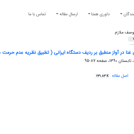
ندگان
داوری همتا
ارسال مقاله
تماس با ما
صف ملازم
1
ا در آواز منطبق بر ردیف دستگاه ایرانی ( تطبیق نظریه عدم حرمت ذات
87-95
اصل مقاله
231.83 K