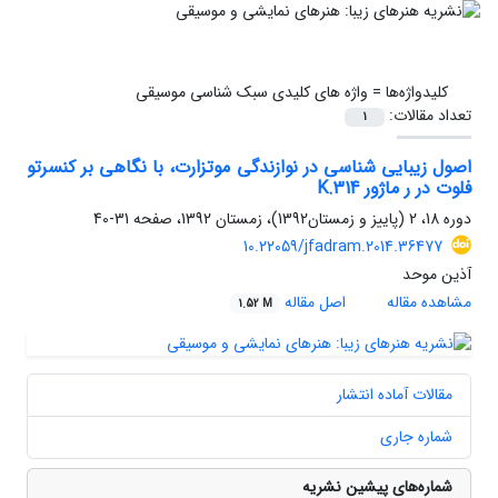
کلیدواژه‌ها =
واژه های کلیدی سبک شناسی موسیقى
تعداد مقالات:
1
اصول زیبایی ‌شناسی در نوازندگی موتزارت، با نگاهی بر کنسرتو
فلوت در ر ماژور K.314
دوره 18، 2 (پاییز و زمستان1392)، زمستان 1392، صفحه
31-40
10.22059/jfadram.2014.36477
آذین موحد
مشاهده مقاله
اصل مقاله
1.52 M
مقالات آماده انتشار
شماره جاری
شماره‌های پیشین نشریه