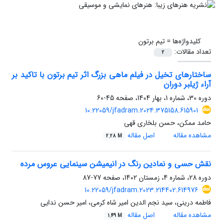
کلیدواژه‌ها =
تیم برتون
تعداد مقالات:
2
ساختارهای تخیل در فیلم ماهی ‌بزرگ اثر تیم برتون با تاکید بر
آراء ژیلبر دوران
دوره 30، شماره 1، بهار 1404، صفحه
45-60
10.22059/jfadram.2024.375158.615901
حامد ممکن، حسن بلخاری قهی
مشاهده مقاله
اصل مقاله
2.28 M
نقش حسی و نمادین رنگ در انیمیشن سینمایی عروس مرده
دوره 28، شماره 4، زمستان 1402، صفحه
77-87
10.22059/jfadram.2023.214402.614976
فاطمه درینی، سید نجم الدین امیر شاه کرمی، امیر حسن ندایی
مشاهده مقاله
اصل مقاله
1.49 M