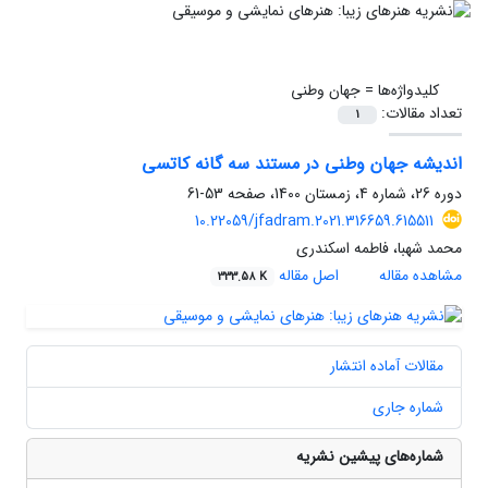
کلیدواژه‌ها =
جهان وطنی
تعداد مقالات:
1
اندیشه جهان وطنی در مستند سه گانه کاتسی
دوره 26، شماره 4، زمستان 1400، صفحه
53-61
10.22059/jfadram.2021.316659.615511
محمد شهبا، فاطمه اسکندری
مشاهده مقاله
اصل مقاله
333.58 K
مقالات آماده انتشار
شماره جاری
شماره‌های پیشین نشریه