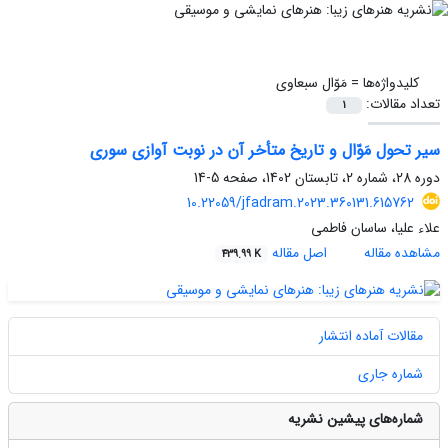
کلیدواژه‌ها =
مَوّال سبعاوی
تعداد مقالات:
1
سیر تحول مَوّال و تاریخ متأخر آن در نوبت آوازی سوری
دوره 28، شماره 2، تابستان 1402، صفحه
5-14
10.22059/jfadram.2023.360131.615762
علاء علیا، ساسان فاطمی
مشاهده مقاله
اصل مقاله
439.99 K
مقالات آماده انتشار
شماره جاری
شماره‌های پیشین نشریه