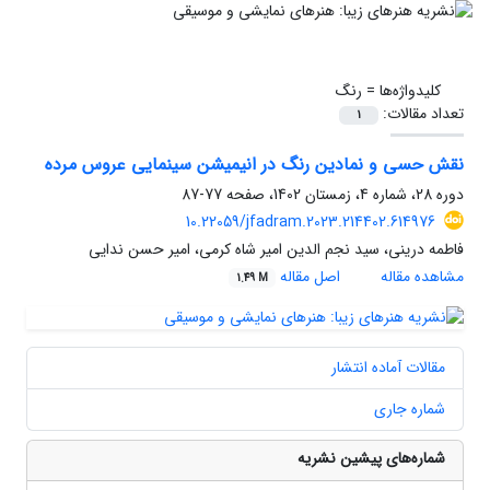
کلیدواژه‌ها =
رنگ
تعداد مقالات:
1
نقش حسی و نمادین رنگ در انیمیشن سینمایی عروس مرده
دوره 28، شماره 4، زمستان 1402، صفحه
77-87
10.22059/jfadram.2023.214402.614976
فاطمه درینی، سید نجم الدین امیر شاه کرمی، امیر حسن ندایی
مشاهده مقاله
اصل مقاله
1.49 M
مقالات آماده انتشار
شماره جاری
شماره‌های پیشین نشریه