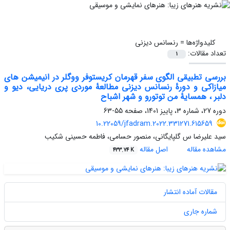
کلیدواژه‌ها =
رنسانس دیزنی
تعداد مقالات:
1
بررسی تطبیقی الگوی سفر قهرمان کریستوفر ووگلر در انیمیشن های
میازاکی و دورۀ رنسانس دیزنی مطالعۀ موردی پری دریایی، دیو و
دلبر ، همسایۀ من توتورو و شهر اشباح
دوره 27، شماره 3، پاییز 1401، صفحه
55-63
10.22059/jfadram.2022.331271.615659
سید علیرضا س گلپایگانی، منصور حسامی، فاطمه حسینی شکیب
مشاهده مقاله
اصل مقاله
433.74 K
مقالات آماده انتشار
شماره جاری