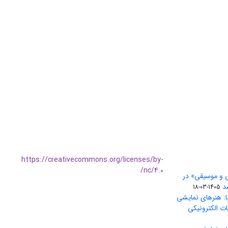
https://creativecommons.org/licenses/by-
nc/4.0/
ی و موسیقی» در
1405-03-18
ا: هنرهای نمایشی
ات الکترونیکی