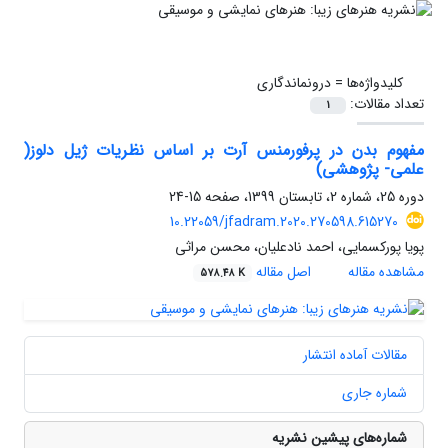
کلیدواژه‌ها =
درونماندگاری
تعداد مقالات:
1
مفهوم بدن در پرفورمنس آرت بر اساس نظریات ژیل دلوز(
علمی- پژوهشی)
دوره 25، شماره 2، تابستان 1399، صفحه
15-24
10.22059/jfadram.2020.270598.615270
پویا پورکسمایی، احمد نادعلیان، محسن مراثی
مشاهده مقاله
اصل مقاله
578.48 K
مقالات آماده انتشار
شماره جاری
شماره‌های پیشین نشریه