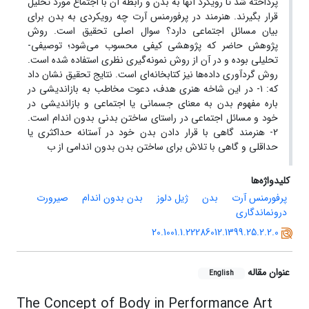
پرداخته‌ شد تا رویکرد آنها به بدن و رابطه آن با اجتماع مورد تحلیل
قرار بگیرند. هنرمند در پرفورمنس آرت چه رویکردی به بدن برای
بیان مسائل اجتماعی دارد؟ سوال اصلی تحقیق است. روش
پژوهش حاضر که پژوهشی کیفی محسوب می‌شود؛ توصیفی-
تحلیلی بوده و در آن از روش نمونه‌گیری نظری استفاده شده است.
روش گردآوری داده‌ها نیز کتابخانه‌ای است. نتایج تحقیق نشان داد
که: ۱- در این شاخه هنری هدف، دعوت مخاطب به بازاندیشی در
باره مفهوم بدن به معنای جسمانی یا اجتماعی و بازاندیشی در
خود و مسائل اجتماعی در راستای ساختن بدنی بدون اندام است.
2- هنرمند گاهی با قرار دادن بدن خود در آستانه حداکثری یا
حداقلی و گاهی با تلاش برای ساختن بدن بدون اندامی از ب
کلیدواژه‌ها
پرفورمنس آرت
بدن
ژیل دلوز
بدن بدون اندام
صیرورت
درونماندگاری
20.1001.1.22286012.1399.25.2.2.0
عنوان مقاله
English
The Concept of Body in Performance Art