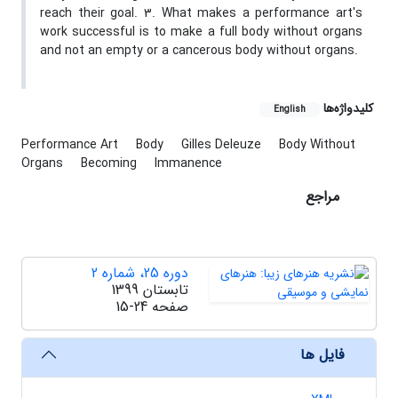
reach their goal. 3. What makes a performance art's
work successful is to make a full body without organs
and not an empty or a cancerous body without organs.
کلیدواژه‌ها
English
Performance Art
Body
Gilles Deleuze
Body Without
Organs
Becoming
Immanence
مراجع
دوره 25، شماره 2
تابستان 1399
صفحه
15-24
فایل ها