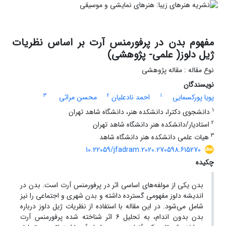
مفهوم بدن در پرفورمنس آرت بر اساس نظریات
ژیل دلوز( علمی- پژوهشی)
نوع مقاله : مقاله پژوهشی
نویسندگان
3
2
1
پویا پورکسمایی
احمد نادعلیان
محسن مراثی
1
دانشجوی دکترا، دانشکده هنر، دانشگاه شاهد تهران
2
استادیار/دانشکده هنر دانشگاه شاهد تهران
3
هیات علمی دانشکده هنر دانشگاه شاهد
10.22059/jfadram.2020.270598.615270
چکیده
بدن یکی از مولفه‌های اساسی اثر در پرفورمنس آرت است. بدن در
اندیشه دلوز مفهومی گسترده داشته و بدن شهری و اجتماعی را نیز
شامل می‌شود. در این مقاله با استفاده از نظریات ژیل دلوز درباره
بدن بدون اندام، به تحلیل ۶ اثر شناخته شده پرفورمنس آرت