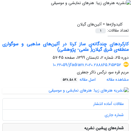
کلیدواژه‌ها =
آئین‌های گیلان
تعداد مقالات:
1
کارکردهای چندگانه‌ی ساز کرنا در آئین‌های مذهبی و سوگواری
منطقه‌ی شرق گیلان( علمی- پژوهشی)
دوره 25، شماره 2، تابستان 1399، صفحه
45-57
10.22059/jfadram.2020.288865.615352
مریم قره سو، نرگس ذاکر جعفری
مشاهده مقاله
اصل مقاله
538.58 K
مقالات آماده انتشار
شماره جاری
شماره‌های پیشین نشریه