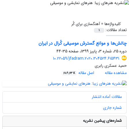
کلیدواژه‌ها =
آهنگسازی برای کُر
تعداد مقالات:
1
چالش‌ها و موانع گسترش موسیقی کُرال در ایران
دوره 25، شماره 3، پاییز 1399، صفحه
35-44
10.22059/jfadram.2020.304524.615431
حمید عسکری رابری
مشاهده مقاله
اصل مقاله
689.63 K
مقالات آماده انتشار
شماره جاری
شماره‌های پیشین نشریه