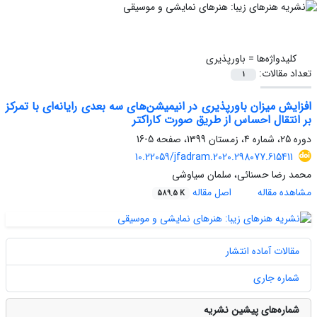
کلیدواژه‌ها =
باورپذیری
تعداد مقالات:
1
افزایش میزان باورپذیری در انیمیشن‌های سه بعدی رایانه‌ای با تمرکز
بر انتقال احساس از طریق صورت کاراکتر
دوره 25، شماره 4، زمستان 1399، صفحه
5-16
10.22059/jfadram.2020.298077.615411
محمد رضا حسنائی، سلمان سیاوشی
مشاهده مقاله
اصل مقاله
589.5 K
مقالات آماده انتشار
شماره جاری
شماره‌های پیشین نشریه