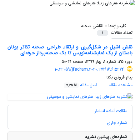
کلیدواژه‌ها =
نقاشی صحنه
تعداد مقالات:
1
نقش اشیل در شکل‌گیری و ارتقاء طراحی صحنه تئاتر یونان
باستان از یک نمایشنامه‌نویس تا یک صحنه‌پرداز حرفه‌ای
دوره 25، شماره 1، بهار 1399، صفحه
41-50
10.22059/jfadram.2020.271916.615274
پیام فروتن یکتا
مشاهده مقاله
اصل مقاله
7.35 M
مقالات آماده انتشار
شماره جاری
شماره‌های پیشین نشریه