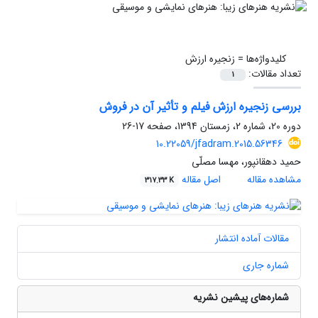
کلیدواژه‌ها =
زنجیره ارزش
تعداد مقالات:
1
بررسی زنجیره ارزش فیلم و تأثیر آن در فروش
دوره 20، شماره 2، زمستان 1394، صفحه
17-26
10.22059/jfadram.2015.56346
حمید دهقانپور، مهسا مصلّی
مشاهده مقاله
اصل مقاله
317.33 K
مقالات آماده انتشار
شماره جاری
شماره‌های پیشین نشریه