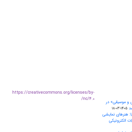
https://creativecommons.org/licenses/by-
nc/4.0/
ی و موسیقی» در
1405-03-18
ا: هنرهای نمایشی
ات الکترونیکی