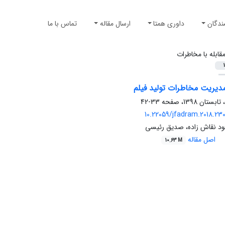
ندگان
داوری همتا
ارسال مقاله
تماس با ما
مقابله با مخاطرات
1
دیریت مخاطرات تولید فیلم
33-42
10.22059/jfadram.2018.23
ود نقاش زاده، صدیق رئیسی
اصل مقاله
10.63 M