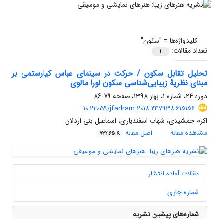
کلیدواژه‌ها =
"سکون"
تعداد مقالات:
1
تحلیل تقابل سکون / حرکت در سینمای عباس کیارستمی بر
مبنای نظریۀ زیبایی‌شناسی سکون لورا مالوی
دوره 24، شماره 1، بهار 1398، صفحه
79-86
10.22059/jfadram.2018.247938.615156
اکرم جمشیدی، شهاب اسفندیاری، اسماعیل بنی اردلان
مشاهده مقاله
اصل مقاله
732.65 K
مقالات آماده انتشار
شماره جاری
شماره‌های پیشین نشریه