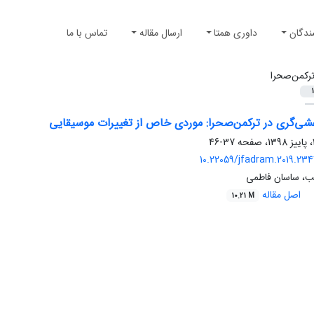
ندگان
داوری همتا
ارسال مقاله
تماس با ما
رکمن‌صحرا
1
ی‌گری در ترکمن‌صحرا: موردی خاص از تغییرات موسیقایی
37-46
10.22059/jfadram.2019.23
ب، ساسان فاطمی
اصل مقاله
10.21 M