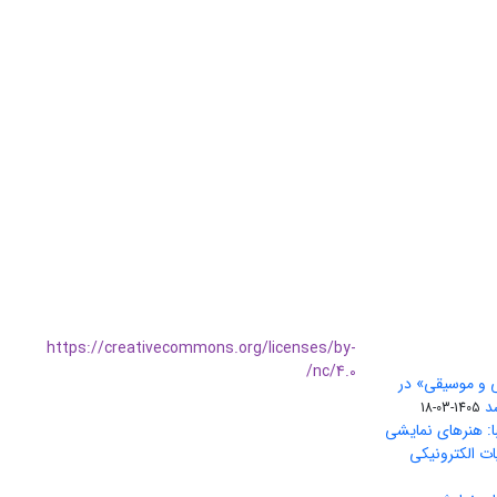
https://creativecommons.org/licenses/by-
nc/4.0/
ی و موسیقی» در
1405-03-18
ا: هنرهای نمایشی
ات الکترونیکی