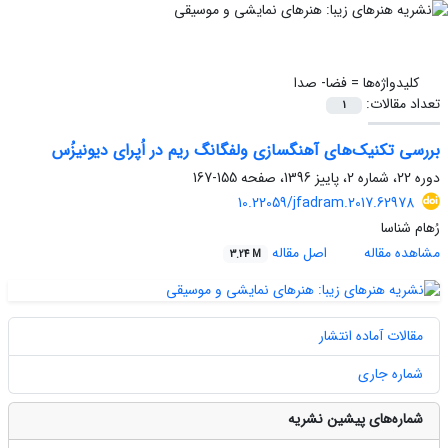
کلیدواژه‌ها =
فضا- صدا
تعداد مقالات:
1
بررسی تکنیک‌های آهنگسازی ولفگانگ ریم در اُپرای دیونیزُس
دوره 22، شماره 2، پاییز 1396، صفحه
155-167
10.22059/jfadram.2017.62978
رُهام شناسا
مشاهده مقاله
اصل مقاله
3.24 M
مقالات آماده انتشار
شماره جاری
شماره‌های پیشین نشریه