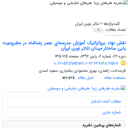
کلیدواژه‌ها =
تئاتر نوین ایران
تعداد مقالات:
1
نقش نهاد بروکراتیک آموزش مدرسه‌ایِ عصر رضاشاه در مشروعیت
یابی ساختار میدان تئاتر نوین ایران
دوره 22، شماره 2، پاییز 1396، صفحه
125-135
10.22059/jfadram.2017.237898.615102
فریندخت زاهدی، بهروز محمودی بختیاری، سعید اسدی
مشاهده مقاله
اصل مقاله
527.59 K
مقالات آماده انتشار
شماره جاری
شماره‌های پیشین نشریه