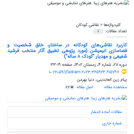
کلیدواژه‌ها =
نقاشی کودکان
تعداد مقالات:
1
کاربرد نقاشی‌های کودکانه در ساختار، خلق شخصیت و
فضاسازی انیمیشن‌ (مورد پژوهی تطبیق آثار منتخب فرشید
شفیعی و مهدیار "کودک ۸ ساله")
دوره 28، شماره 4، زمستان 1402، صفحه
19-33
10.22059/jfadram.2023.365924.615797
پیام زین العابدینی، دنیا بهرمن
مشاهده مقاله
اصل مقاله
2.2 M
مقالات آماده انتشار
شماره جاری