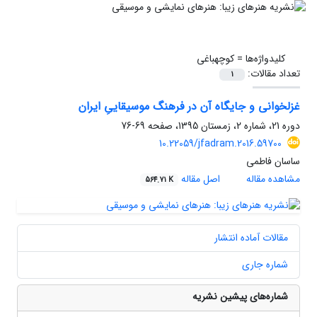
کلیدواژه‌ها =
کوچه‏باغی
تعداد مقالات:
1
غزل‏خوانی و جایگاه آن در فرهنگ موسیقاییِ ایران
دوره 21، شماره 2، زمستان 1395، صفحه
69-76
10.22059/jfadram.2016.59700
ساسان فاطمی
مشاهده مقاله
اصل مقاله
564.71 K
مقالات آماده انتشار
شماره جاری
شماره‌های پیشین نشریه