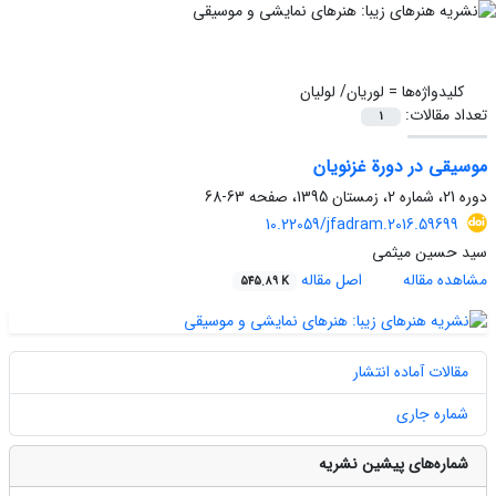
کلیدواژه‌ها =
لوریان/ لولیان
تعداد مقالات:
1
موسیقی در دورة غزنویان
دوره 21، شماره 2، زمستان 1395، صفحه
63-68
10.22059/jfadram.2016.59699
سید حسین میثمی
مشاهده مقاله
اصل مقاله
545.89 K
مقالات آماده انتشار
شماره جاری
شماره‌های پیشین نشریه