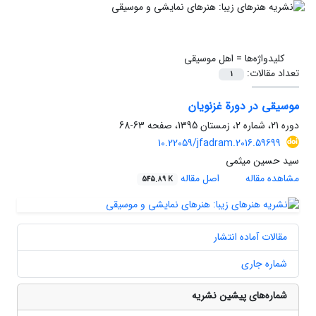
کلیدواژه‌ها =
اهل موسیقی
تعداد مقالات:
1
موسیقی در دورة غزنویان
دوره 21، شماره 2، زمستان 1395، صفحه
63-68
10.22059/jfadram.2016.59699
سید حسین میثمی
مشاهده مقاله
اصل مقاله
545.89 K
مقالات آماده انتشار
شماره جاری
شماره‌های پیشین نشریه