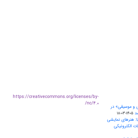
https://creativecommons.org/licenses/by-
nc/4.0/
ی و موسیقی» در
1405-03-18
ا: هنرهای نمایشی
ات الکترونیکی