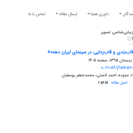
ندگان
داوری همتا
ارسال مقاله
تماس با ما
یبایی‌شناسی تصویر
1
ب‌بندی و قاب‌زدایی در سینمای ایران دهه80
5-14
10.22059/jfadram
د ستوده، احمد الستی، محمدجعفر یوسفیان‌
اصل مقاله
2.59 M