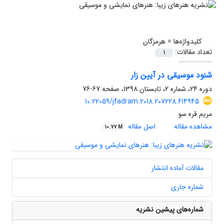
کلیدواژه‌ها =
هرمزگان
تعداد مقالات:
1
شنود موسیقی در آیین زار
دوره 24، شماره 2، تابستان 1398، صفحه
67-76
10.22059/jfadram.2018.207228.614945
مریم قره سو
مشاهده مقاله
اصل مقاله
10.77 M
مقالات آماده انتشار
شماره جاری
شماره‌های پیشین نشریه