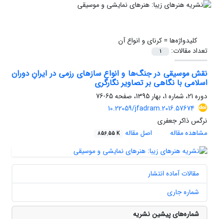
کلیدواژه‌ها =
کرنای و انواع آن
تعداد مقالات:
1
نقش موسیقی در جنگ‌ها و انواع سازهای رزمی در ایرانِ دوران
اسلامی با نگاهی بر تصاویر نگارگری
دوره 21، شماره 1، بهار 1395، صفحه
65-76
10.22059/jfadram.2016.57674
نرگس ذاکر جعفری
مشاهده مقاله
اصل مقاله
856.55 K
مقالات آماده انتشار
شماره جاری
شماره‌های پیشین نشریه