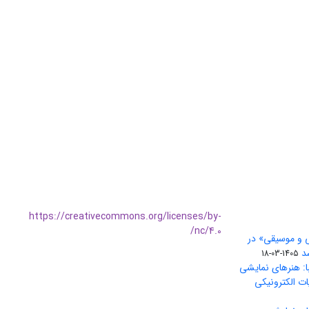
https://creativecommons.org/licenses/by-
nc/4.0/
ی و موسیقی» در
1405-03-18
ا: هنرهای نمایشی
ات الکترونیکی