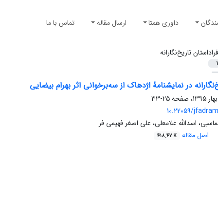
ندگان
داوری همتا
ارسال مقاله
تماس با ما
راداستان تاریخ‌نگارانه
1
‌نگارانه در نمایشنامۀ اژدهاک از سه‌برخوانی اثر بهرام بیضایی
25-33
10.22059/jfadram
اسبی، اسدالله غلامعلی، علی اصغر فهیمی فر
اصل مقاله
418.47 K