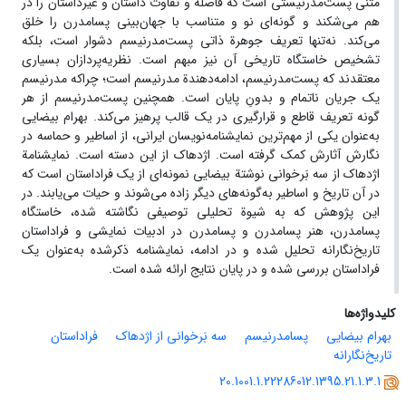
متنی پست‌مدرنیستی است که فاصله و تفاوت داستان و غیرداستان را در
هم می‌شکند و گونه‌ای نو و متناسب با جهان‌بینی پسامدرن را خلق
می‌کند. نه‌تنها تعریف جوهرة ذاتی پست‌مدرنیسم دشوار است، بلکه
تشخیص خاستگاه تاریخی آن نیز مبهم است. نظریه‌پردازان بسیاری
معتقدند که پست‌مدرنیسم، ادامه‌دهندة مدرنیسم است؛ چراکه مدرنیسم
یک جریان ناتمام و بدونِ پایان است. همچنین پست‌مدرنیسم از هر
گونه تعریف قاطع و قرارگیری در یک قالب پرهیز می‌کند. بهرام بیضایی
به‌عنوان یکی از مهم‌ترین نمایشنامه‌نویسان ایرانی، از اساطیر و حماسه در
نگارش آثارش کمک گرفته است. اژدهاک از این دسته است. نمایشنامة
اژدهاک از سه ‌بَرخوانی نوشتة بیضایی نمونه‌ای از یک فراداستان است که
در آن تاریخ و اساطیر به‌گونه‌های دیگر زاده می‌شوند و حیات می‌یابند. در
این پژوهش که به شیوة تحلیلی توصیفی نگاشته شده، خاستگاه
پسامدرن، هنر پسامدرن و پسامدرن در ادبیات نمایشی و فراداستان
‌تاریخ‌نگارانه تحلیل شده و در ادامه، نمایشنامه ذکرشده به‌عنوان یک
فراداستان بررسی شده و در پایان نتایج ارائه شده است.
کلیدواژه‌ها
بهرام بیضایی
پسامدرنیسم
سه بَرخوانی از اژدهاک
فراداستان
تاریخ‌نگارانه
20.1001.1.22286012.1395.21.1.3.1