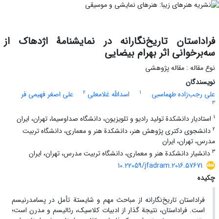
فراداستان تاریخ‌نگارانه در نمایشنامۀ اژدهاک از
سه‌برخوانی اثر بهرام بیضایی
نوع مقاله : مقاله پژوهشی
نویسندگان
2
1
علی رجب‌زاده طهماسبی
اسدالله غلامعلی
علی اصغر فهیمی فر
3
1
استادیار دانشکدة تولید رادیو و تلویزیون، دانشگاه صدا‌و‌سیما، تهران، ایران
2
دانشجوی دکتری پژوهش هنر، دانشکدة هنر و معماری، دانشگاه تربیت
‌مدرس، تهران، ایران
3
دانشیار دانشکدة هنر و معماری، دانشگاه تربیت ‌مدرس، تهران، ایران
10.22059/jfadram.2016.57671
چکیده
فراداستان تاریخ‌نگارانه از مباحث مهم و شایستة تأمل در پسامدرنیسم
است. فراداستان، نتیجة گذار از ادبیات کلاسیک، رئالیسم و مدرن است؛