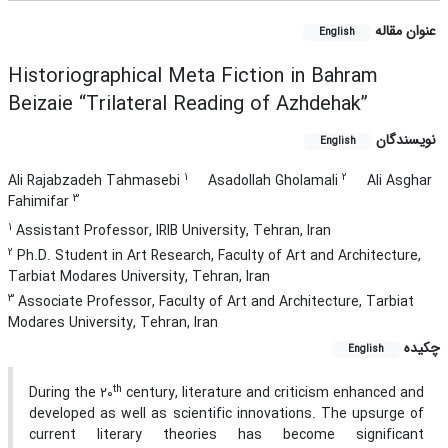
عنوان مقاله
English
Historiographical Meta Fiction in Bahram
Beizaie “Trilateral Reading of Azhdehak”
نویسندگان
English
1
2
Ali Rajabzadeh Tahmasebi
Asadollah Gholamali
Ali Asghar
3
Fahimifar
1
Assistant Professor, IRIB University, Tehran, Iran
2
Ph.D. Student in Art Research, Faculty of Art and Architecture,
Tarbiat Modares University, Tehran, Iran
3
Associate Professor, Faculty of Art and Architecture, Tarbiat
Modares University, Tehran, Iran
چکیده
English
th
During the 20
century, literature and criticism enhanced and
developed as well as scientific innovations. The upsurge of
current literary theories has become significant