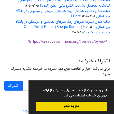
نمایه شدن نشریه نشریه هنرهای زیبا: هنرهای نمایشی و موسیقی در
کتابخانه دیجیتال نشریات الکترونیکی آلمان (EZB)
1405-03-05
نمایه شدن نشریه هنرهای زیبا: هنرهای نمایشی و موسیقی در پایگاه
بین‌المللی J-Gate
1405-02-06
نمایه شدن نشریه هنرهای زیبا: هنرهای نمایشی و موسیقی در پایگاه
بین‌المللی Open Policy Finder (Sherpa Romeo)
1404-11-16
بروزرسانی نشریه
1403-06-11
https://creativecommons.org/licenses/by-nc/4.0/
اشتراک خبرنامه
برای دریافت اخبار و اطلاعیه های مهم نشریه در خبرنامه نشریه مشترک
شوید.
اشتراک
این وب سایت از کوکی ها برای اطمینان از ارائه
بهترین خدمات استفاده می کند.
متوجه شدم
سامانه مدیریت نشریات علمی.
طراحی و پیاده سازی از
سیناوب