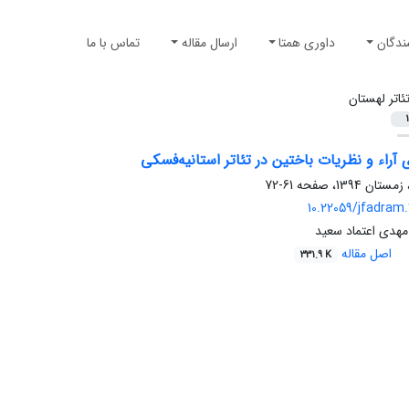
ندگان
داوری همتا
ارسال مقاله
تماس با ما
ئاتر لهستان
1
آراء و نظریات باختین در تئاتر استانیه‌فسکی
61-72
10.22059/jfadram
مهدی اعتماد سعید
اصل مقاله
331.9 K