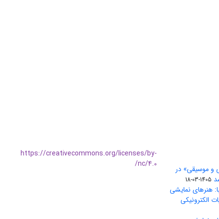
https://creativecommons.org/licenses/by-
nc/4.0/
ی و موسیقی» در
1405-03-18
ا: هنرهای نمایشی
ات الکترونیکی