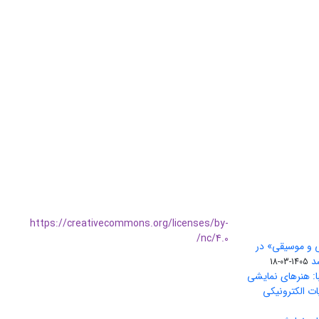
https://creativecommons.org/licenses/by-
nc/4.0/
ی و موسیقی» در
1405-03-18
ا: هنرهای نمایشی
ات الکترونیکی