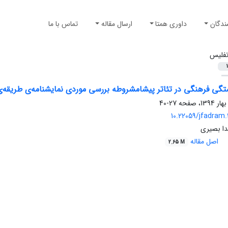
ندگان
داوری همتا
ارسال مقاله
تماس با ما
فلیس
1
ی فرهنگی در تئاتر پیشامشروطه بررسی موردی نمایشنامه‌ی طریقه‌ی ح
27-40
10.22059/jfadram
دا بصیری
اصل مقاله
2.65 M