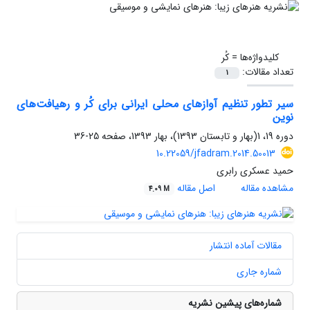
کلیدواژه‌ها =
کُر
تعداد مقالات:
1
سیر تطور تنظیم آوازهای محلی ایرانی برای کُر و رهیافت‌های
نوین
دوره 19، 1(بهار و تابستان 1393)، بهار 1393، صفحه
25-36
10.22059/jfadram.2014.50013
حمید عسکری رابری
مشاهده مقاله
اصل مقاله
4.09 M
مقالات آماده انتشار
شماره جاری
شماره‌های پیشین نشریه