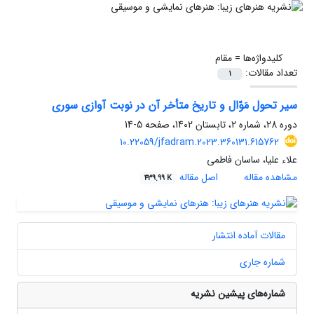
کلیدواژه‌ها =
مقام
تعداد مقالات:
1
سیر تحول مَوّال و تاریخ متأخر آن در نوبت آوازی سوری
دوره 28، شماره 2، تابستان 1402، صفحه
5-14
10.22059/jfadram.2023.360131.615762
علاء علیا، ساسان فاطمی
مشاهده مقاله
اصل مقاله
439.99 K
مقالات آماده انتشار
شماره جاری
شماره‌های پیشین نشریه