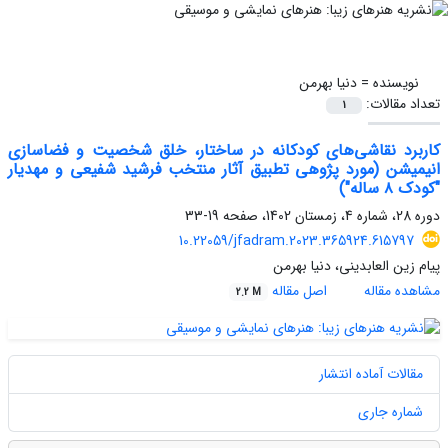
نویسنده =
دنیا بهرمن
تعداد مقالات:
1
کاربرد نقاشی‌های کودکانه در ساختار، خلق شخصیت و فضاسازی
انیمیشن‌ (مورد پژوهی تطبیق آثار منتخب فرشید شفیعی و مهدیار
"کودک ۸ ساله")
دوره 28، شماره 4، زمستان 1402، صفحه
19-33
10.22059/jfadram.2023.365924.615797
پیام زین العابدینی، دنیا بهرمن
مشاهده مقاله
اصل مقاله
2.2 M
مقالات آماده انتشار
شماره جاری