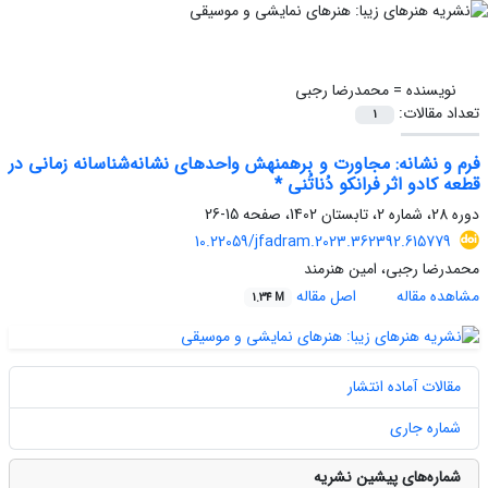
نویسنده =
محمدرضا رجبی
تعداد مقالات:
1
فرم و نشانه: مجاورت و برهمنهش واحدهای نشانه‌شناسانه زمانی در
قطعه کادو اثر فرانکو دُناتُنی *
دوره 28، شماره 2، تابستان 1402، صفحه
15-26
10.22059/jfadram.2023.362392.615779
محمدرضا رجبی، امین هنرمند
مشاهده مقاله
اصل مقاله
1.34 M
مقالات آماده انتشار
شماره جاری
شماره‌های پیشین نشریه