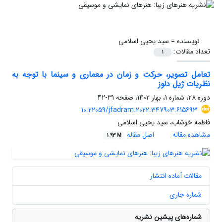
نویسنده =
سید یحیی اسلامی
تعداد مقالات:
1
تعامل تصویر، حرکت و زمان در معماری و سینما با توجه به
نظریات ژیل دلوز
دوره 28، شماره 1، بهار 1402، صفحه
31-42
10.22059/jfadram.2022.347903.615693
فاطمه خوشاب، سید یحیی اسلامی
مشاهده مقاله
اصل مقاله
1.93 M
مقالات آماده انتشار
شماره جاری
شماره‌های پیشین نشریه